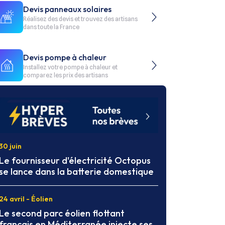
Devis panneaux solaires
Réalisez des devis et trouvez des artisans
dans toute la France
Devis pompe à chaleur
Installez votre pompe à chaleur et
comparez les prix des artisans
30 juin
Le fournisseur d'électricité Octopus
se lance dans la batterie domestique
24 avril - Éolien
Le second parc éolien flottant
français en Méditerranée injecte ses