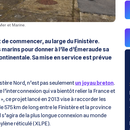
 Mer et Marine.
t de commencer, au large du Finistère.
nds marins pour donner à l’île d’Émeraude sa
ntinentale. Sa mise en service est prévue
istère Nord, n’est pas seulement
un joyau breton
.
 l’interconnexion qui va bientôt relier la France et
», ce projet lancé en 2013 vise à raccorder les
e 575 km de long entre le Finistère et la province
l s’agira de la plus longue connexion au monde
hylène réticulé (XLPE).