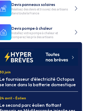
Devis panneaux solaires
Réalisez des devis et trouvez des artisans
dans toute la France
Devis pompe à chaleur
Installez votre pompe à chaleur et
comparez les prix des artisans
30 juin
Le fournisseur d'électricité Octopus
se lance dans la batterie domestique
24 avril - Éolien
Le second parc éolien flottant
français en Méditerranée injecte ses