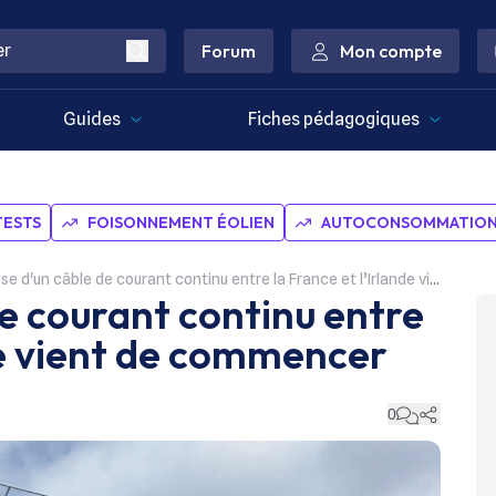
Forum
Mon compte
Guides
Fiches pédagogiques
TESTS
FOISONNEMENT ÉOLIEN
AUTOCONSOMMATION 
e d'un câble de courant continu entre la France et l’Irlande vient de commencer
de courant continu entre
nde vient de commencer
0