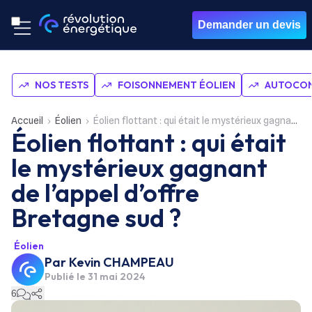
Demander un devis
NOS TESTS
FOISONNEMENT ÉOLIEN
AUTOCON
Accueil
Éolien
Éolien flottant : qui était le mystérieux gagnant de l’appel d’offre Bretagne sud ?
Éolien flottant : qui était
le mystérieux gagnant
de l’appel d’offre
Bretagne sud ?
Éolien
Par
Kevin CHAMPEAU
Publié le
31 mai 2024
6