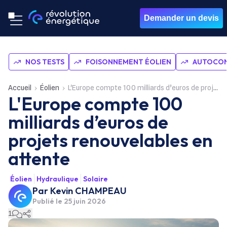
Demander un devis
NOS TESTS
FOISONNEMENT ÉOLIEN
AUTOCON
Accueil
Éolien
L'Europe compte 100 milliards d’euros de projets renouvelables en attente
L'Europe compte 100
milliards d’euros de
projets renouvelables en
attente
Éolien
Hydraulique
Solaire
Par
Kevin CHAMPEAU
Publié le
25 juin 2026
1