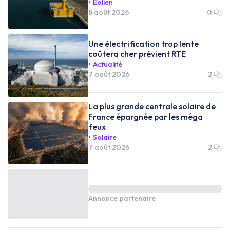
Éolien
8 août 2026
0
Une électrification trop lente
coûtera cher prévient RTE
Actualité
7 août 2026
2
La plus grande centrale solaire de
France épargnée par les méga
feux
Solaire
7 août 2026
2
Annonce partenaire