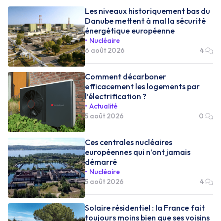
Les niveaux historiquement bas du
Danube mettent à mal la sécurité
énergétique européenne
Nucléaire
6 août 2026
4
Comment décarboner
efficacement les logements par
l’électrification ?
Actualité
5 août 2026
0
Ces centrales nucléaires
européennes qui n’ont jamais
démarré
Nucléaire
5 août 2026
4
Solaire résidentiel : la France fait
toujours moins bien que ses voisins