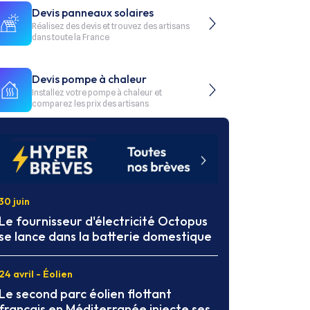
Devis panneaux solaires
Réalisez des devis et trouvez des artisans
dans toute la France
Devis pompe à chaleur
Installez votre pompe à chaleur et
comparez les prix des artisans
30 juin
Le fournisseur d'électricité Octopus
se lance dans la batterie domestique
24 avril - Éolien
Le second parc éolien flottant
français en Méditerranée injecte ses