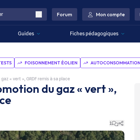
Forum
Mon compte
Guides
Fiches pédagogiques
TESTS
FOISONNEMENT ÉOLIEN
AUTOCONSOMMATION 
u gaz « vert », GRDF remis à sa place
omotion du gaz « vert »,
ace
1