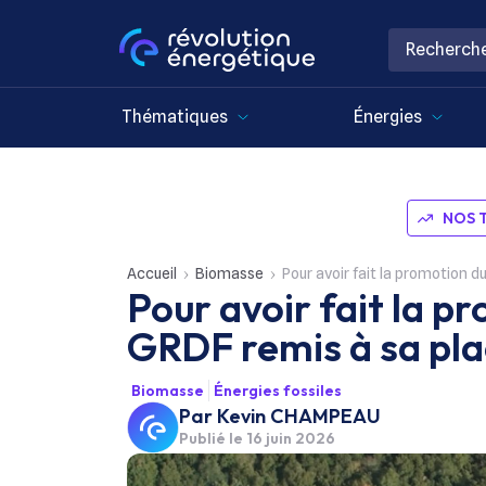
Thématiques
Énergies
NOS 
Accueil
Biomasse
Pour avoir fait la promotion d
Pour avoir fait la pr
GRDF remis à sa pl
Biomasse
Énergies fossiles
Par
Kevin CHAMPEAU
Publié le
16 juin 2026