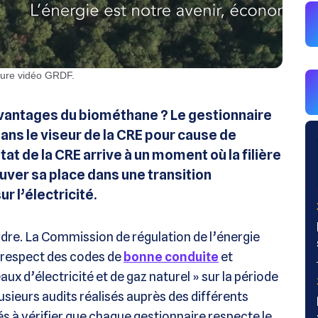
pture vidéo GRDF.
 avantages du biométhane ? Le gestionnaire
ns le viseur de la CRE pour cause de
 de la CRE arrive à un moment où la filière
rouver sa place dans une transition
r l’électricité.
rdre. La Commission de régulation de l’énergie
le respect des codes de
bonne conduite
et
x d’électricité et de gaz naturel » sur la période
ieurs audits réalisés auprès des différents
és à vérifier que chaque gestionnaire respecte le