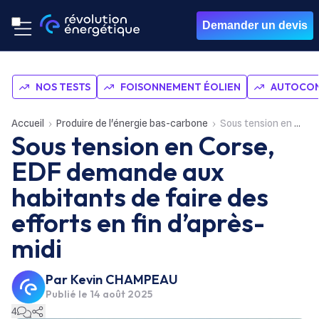
Demander un devis
NOS TESTS
FOISONNEMENT ÉOLIEN
AUTOCON
Accueil
Produire de l'énergie bas-carbone
Sous tension en Corse, EDF demande aux habitants de faire des efforts en fin d’après-midi
Sous tension en Corse,
EDF demande aux
habitants de faire des
efforts en fin d’après-
midi
Par
Kevin CHAMPEAU
Publié le
14 août 2025
4