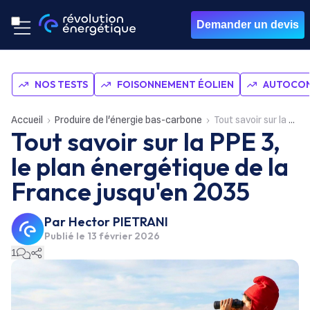
Demander un devis
NOS TESTS
FOISONNEMENT ÉOLIEN
AUTOCON
Accueil
Produire de l'énergie bas-carbone
Tout savoir sur la PPE 3, le plan énergétique de la France jusqu'en 2035
Tout savoir sur la PPE 3,
le plan énergétique de la
France jusqu'en 2035
Par
Hector PIETRANI
Publié le
13 février 2026
1