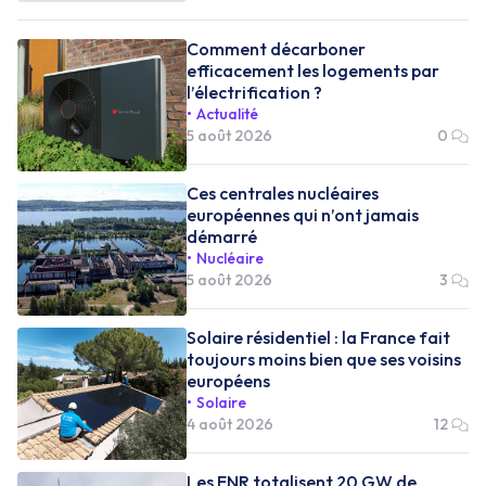
Comment décarboner
efficacement les logements par
l’électrification ?
Actualité
5 août 2026
0
Ces centrales nucléaires
européennes qui n’ont jamais
démarré
Nucléaire
5 août 2026
3
Solaire résidentiel : la France fait
toujours moins bien que ses voisins
européens
Solaire
4 août 2026
12
Les ENR totalisent 20 GW de