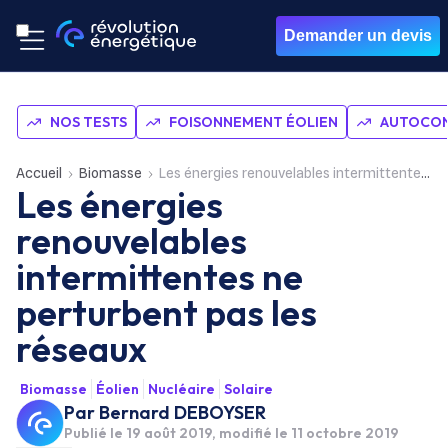
Demander un devis
NOS TESTS
FOISONNEMENT ÉOLIEN
AUTOCON
Accueil
Biomasse
Les énergies renouvelables intermittentes ne perturbent pas les réseaux
Les énergies
renouvelables
intermittentes ne
perturbent pas les
réseaux
Biomasse
Éolien
Nucléaire
Solaire
Par
Bernard DEBOYSER
Publié le
19 août 2019
, modifié le 11 octobre 2019