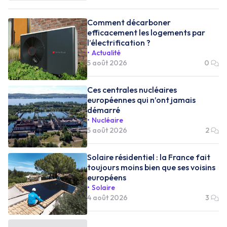
Comment décarboner
efficacement les logements par
l’électrification ?
Actualité
5 août 2026
0
Ces centrales nucléaires
européennes qui n’ont jamais
démarré
Nucléaire
5 août 2026
2
Solaire résidentiel : la France fait
toujours moins bien que ses voisins
européens
Solaire
4 août 2026
3