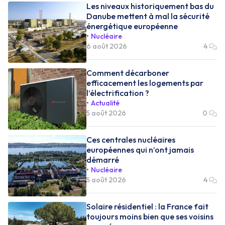
Les niveaux historiquement bas du
Danube mettent à mal la sécurité
énergétique européenne
Nucléaire
6 août 2026
4
Comment décarboner
efficacement les logements par
l’électrification ?
Actualité
5 août 2026
0
Ces centrales nucléaires
européennes qui n’ont jamais
démarré
Nucléaire
5 août 2026
4
Solaire résidentiel : la France fait
toujours moins bien que ses voisins