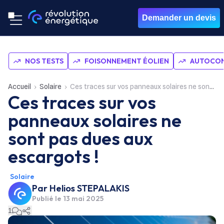
Demander un devis
NOS TESTS
FOISONNEMENT ÉOLIEN
AUTOCON
Accueil
Solaire
Ces traces sur vos panneaux solaires ne sont pas dues aux escargots !
Ces traces sur vos
panneaux solaires ne
sont pas dues aux
escargots !
Solaire
Par
Helios STEPALAKIS
Publié le
13 mai 2025
1