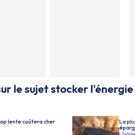
ur le sujet
stocker l'énergie
rop lente coûtera cher
La plu
éparg
Solair