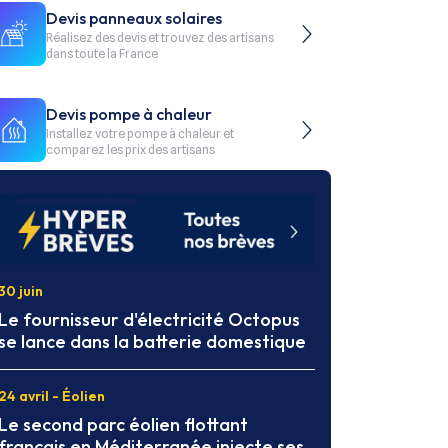
Devis panneaux solaires
Réalisez des devis et trouvez des artisans
dans toute la France
Devis pompe à chaleur
Installez votre pompe à chaleur et
comparez les prix des artisans
30 juin
Le fournisseur d'électricité Octopus
se lance dans la batterie domestique
24 avril - Éolien
Le second parc éolien flottant
français en Méditerranée injecte ses