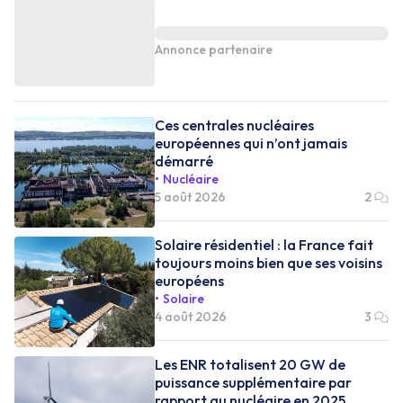
Annonce partenaire
Ces centrales nucléaires
européennes qui n’ont jamais
démarré
Nucléaire
5 août 2026
2
Solaire résidentiel : la France fait
toujours moins bien que ses voisins
européens
Solaire
4 août 2026
3
Les ENR totalisent 20 GW de
puissance supplémentaire par
rapport au nucléaire en 2025