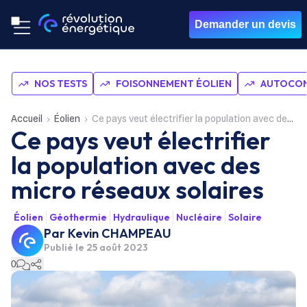
Demander un devis
NOS TESTS
FOISONNEMENT ÉOLIEN
AUTOCON
Accueil
Éolien
Ce pays veut électrifier la population avec des micro réseaux solaires
Ce pays veut électrifier
la population avec des
micro réseaux solaires
Éolien
Géothermie
Hydraulique
Nucléaire
Solaire
Par
Kevin CHAMPEAU
Publié le
25 août 2023
0