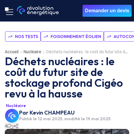
Demander un devis
NOS TESTS
FOISONNEMENT ÉOLIEN
AUTOCON
Accueil
Nucléaire
Déchets nucléaires : le coût du futur site de stockage profond Cigéo revu à la hausse
Déchets nucléaires : le
coût du futur site de
stockage profond Cigéo
revu à la hausse
Nucléaire
Par
Kevin CHAMPEAU
Publié le
12 mai 2025
, modifié le 19 mai 2025
4