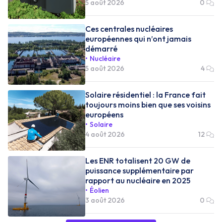
5 août 2026
0
Ces centrales nucléaires
européennes qui n’ont jamais
démarré
Nucléaire
5 août 2026
4
Solaire résidentiel : la France fait
toujours moins bien que ses voisins
européens
Solaire
4 août 2026
12
Les ENR totalisent 20 GW de
puissance supplémentaire par
rapport au nucléaire en 2025
Éolien
3 août 2026
0