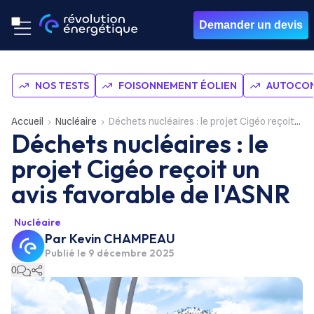
Demander un devis
NOS TESTS
FOISONNEMENT ÉOLIEN
AUTOCON
Accueil
Nucléaire
Déchets nucléaires : le projet Cigéo reçoit un avis favorable de l'ASNR
Déchets nucléaires : le
projet Cigéo reçoit un
avis favorable de l'ASNR
Nucléaire
Par
Kevin CHAMPEAU
Publié le
9 décembre 2025
0