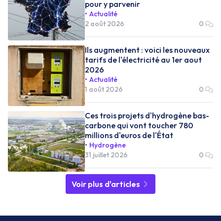
pour y parvenir
Actualité
2 août 2026
0
Ils augmentent : voici les nouveaux
tarifs de l'électricité au 1er aout
2026
Actualité
1 août 2026
0
Ces trois projets d'hydrogène bas-
carbone qui vont toucher 780
millions d'euros de l'État
Hydrogène
31 juillet 2026
0
Voir plus d'articles