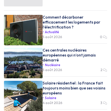
Comment décarboner
efficacement les logements par
l’électrification ?
Actualité
5 août 2026
0
Ces centrales nucléaires
européennes qui n’ont jamais
démarré
Nucléaire
5 août 2026
2
Solaire résidentiel : la France fait
toujours moins bien que ses voisins
européens
Solaire
4 août 2026
3