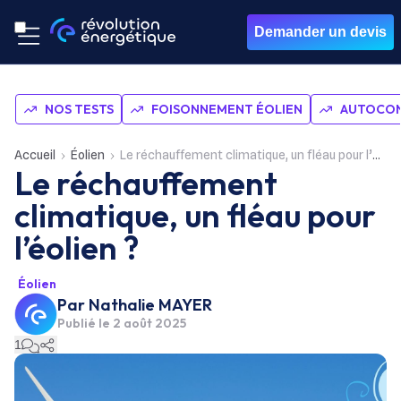
Demander un devis
NOS TESTS
FOISONNEMENT ÉOLIEN
AUTOCON
Accueil
Éolien
Le réchauffement climatique, un fléau pour l’éolien ?
Le réchauffement
climatique, un fléau pour
l’éolien ?
Éolien
Par
Nathalie MAYER
Publié le
2 août 2025
1