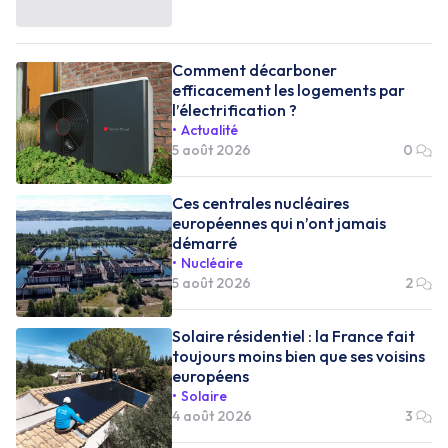
Comment décarboner
efficacement les logements par
l’électrification ?
Actualité
5 août 2026
0
Ces centrales nucléaires
européennes qui n’ont jamais
démarré
Nucléaire
5 août 2026
2
Solaire résidentiel : la France fait
toujours moins bien que ses voisins
européens
Solaire
4 août 2026
3