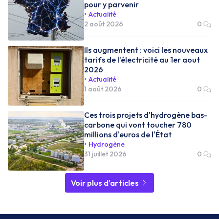
pour y parvenir
Actualité
2 août 2026
0
Ils augmentent : voici les nouveaux
tarifs de l'électricité au 1er aout
2026
Actualité
1 août 2026
0
Ces trois projets d'hydrogène bas-
carbone qui vont toucher 780
millions d'euros de l'État
Hydrogène
31 juillet 2026
0
Voir plus d'articles