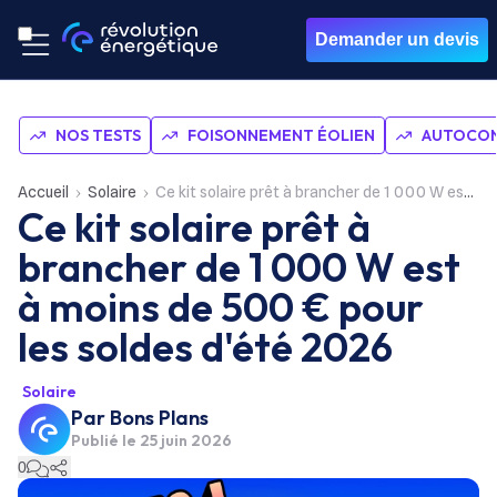
Demander un devis
NOS TESTS
FOISONNEMENT ÉOLIEN
AUTOCON
Accueil
Solaire
Ce kit solaire prêt à brancher de 1 000 W est à moins de 500 € pour les soldes d'été 2026
Ce kit solaire prêt à
brancher de 1 000 W est
à moins de 500 € pour
les soldes d'été 2026
Solaire
Par
Bons Plans
Publié le
25 juin 2026
0