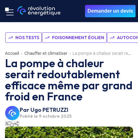
Demander un devis
NOS TESTS
FOISONNEMENT ÉOLIEN
AUTOCON
Accueil
Chauffer et climatiser
La pompe à chaleur serait redoutablement efficace même par grand froid en France
La pompe à chaleur
serait redoutablement
efficace même par grand
froid en France
Par
Ugo PETRUZZI
Publié le
9 octobre 2025
3