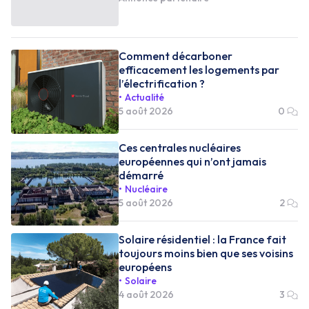
Comment décarboner
efficacement les logements par
l’électrification ?
Actualité
5 août 2026
0
Ces centrales nucléaires
européennes qui n’ont jamais
démarré
Nucléaire
5 août 2026
2
Solaire résidentiel : la France fait
toujours moins bien que ses voisins
européens
Solaire
4 août 2026
3