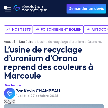
Demander un devis
NOS TESTS
FOISONNEMENT ÉOLIEN
AUTOCON
Accueil
Nucléaire
L’usine de recyclage d’uranium d’Orano reprend des couleurs à Marcoule
L’usine de recyclage
d’uranium d’Orano
reprend des couleurs à
Marcoule
Nucléaire
Par
Kevin CHAMPEAU
Publié le
27 octobre 2025
0