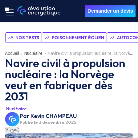
Demander un devis
NOS TESTS
FOISONNEMENT ÉOLIEN
AUTOCON
Accueil
Nucléaire
Navire civil à propulsion nucléaire : la Norvège veut en fabriquer dès 2031
Navire civil à propulsion
nucléaire : la Norvège
veut en fabriquer dès
2031
Nucléaire
Par
Kevin CHAMPEAU
Publié le
3 décembre 2025
1