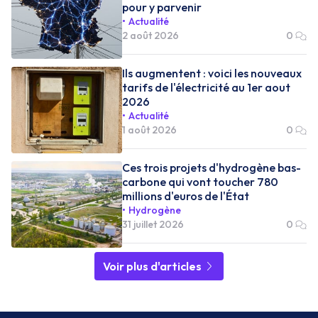
pour y parvenir
Actualité
2 août 2026
0
Ils augmentent : voici les nouveaux
tarifs de l'électricité au 1er aout
2026
Actualité
1 août 2026
0
Ces trois projets d'hydrogène bas-
carbone qui vont toucher 780
millions d'euros de l'État
Hydrogène
31 juillet 2026
0
Voir plus d'articles