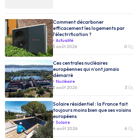
Comment décarboner
efficacement les logements par
l’électrification ?
Actualité
5 août 2026
0
Ces centrales nucléaires
européennes qui n’ont jamais
démarré
Nucléaire
5 août 2026
3
Solaire résidentiel : la France fait
toujours moins bien que ses voisins
européens
Solaire
4 août 2026
6