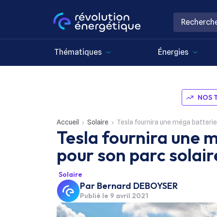
Thématiques
Énergies
NOS 
Accueil
Solaire
Tesla fournira une méga batterie
Tesla fournira une 
pour son parc solair
Solaire
Par
Bernard DEBOYSER
Publié le
9 avril 2021