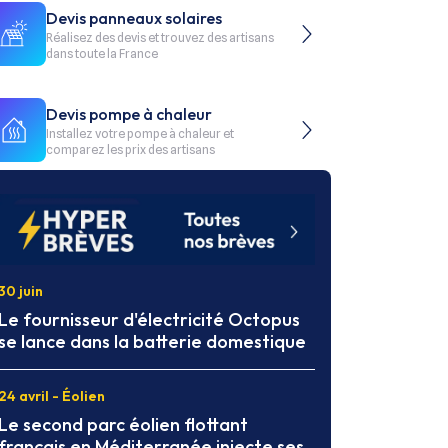
Devis panneaux solaires
Réalisez des devis et trouvez des artisans
dans toute la France
Devis pompe à chaleur
Installez votre pompe à chaleur et
comparez les prix des artisans
30 juin
Le fournisseur d'électricité Octopus
se lance dans la batterie domestique
24 avril - Éolien
Le second parc éolien flottant
français en Méditerranée injecte ses