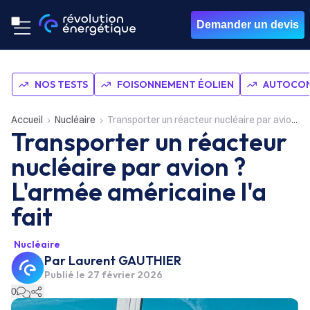
Demander un devis
NOS TESTS
FOISONNEMENT ÉOLIEN
AUTOCON
Accueil
Nucléaire
Transporter un réacteur nucléaire par avion ? L'armée américaine l'a fait
Transporter un réacteur
nucléaire par avion ?
L'armée américaine l'a
fait
Nucléaire
Par
Laurent GAUTHIER
Publié le
27 février 2026
0