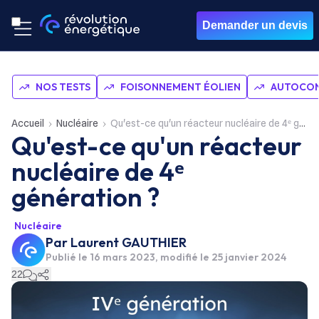
Demander un devis
NOS TESTS
FOISONNEMENT ÉOLIEN
AUTOCON
Accueil
Nucléaire
Qu'est-ce qu'un réacteur nucléaire de 4ᵉ génération ?
Qu'est-ce qu'un réacteur
nucléaire de 4ᵉ
génération ?
Nucléaire
Par
Laurent GAUTHIER
Publié le
16 mars 2023
, modifié le 25 janvier 2024
22