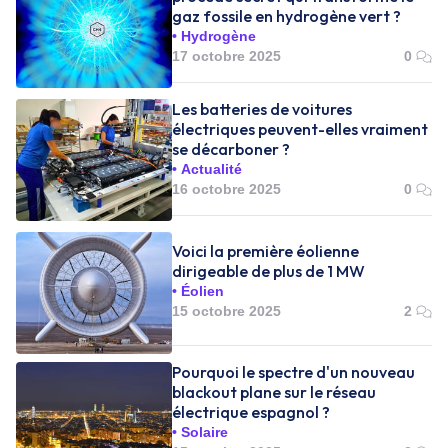
gaz fossile en hydrogène vert ?
Hydrogène
17 octobre 2025
0
Les batteries de voitures
électriques peuvent-elles vraiment
se décarboner ?
Actualité
16 octobre 2025
0
Voici la première éolienne
dirigeable de plus de 1 MW
Éolien
15 octobre 2025
2
Pourquoi le spectre d'un nouveau
blackout plane sur le réseau
électrique espagnol ?
Solaire