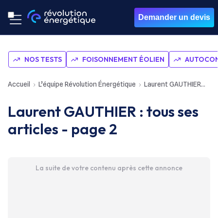
Demander un devis
NOS TESTS
FOISONNEMENT ÉOLIEN
AUTOCON
Accueil
L’équipe Révolution Énergétique
Laurent GAUTHIER
pa
Laurent GAUTHIER : tous ses
articles - page 2
La suite de votre contenu après cette annonce