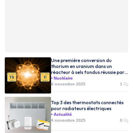
Une première conversion du
thorium en uranium dans un
réacteur à sels fondus réussie par
la Chine
Nucléaire
6 novembre 2025
1
Top 3 des thermostats connectés
pour radiateurs électriques
Actualité
4 novembre 2025
0