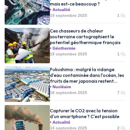
mais est-ce beaucoup ?
Actualité
19 septembre 2025
1
Ces chasseurs de chaleur
souterraine cartographient le
potentiel géothermique français
Géothermie
19 septembre 2025
1
Fukushima : malgré la vidange
d'eau contaminée dans l'océan, les
fruits de mer japonais restent
conformes
Nucléaire
16 septembre 2025
7
Capturer le CO2 avec la tension
d'un smartphone ? C'est possible
Actualité
14 septembre 2025
2