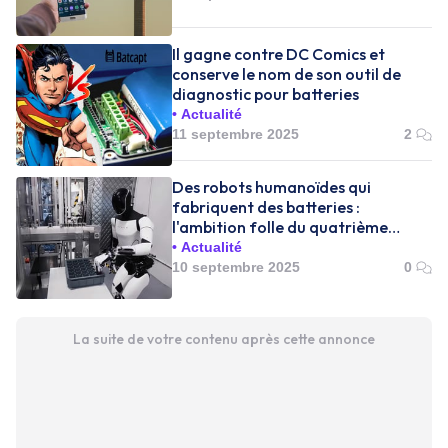
Il gagne contre DC Comics et
conserve le nom de son outil de
diagnostic pour batteries
Actualité
11 septembre 2025
2
Des robots humanoïdes qui
fabriquent des batteries :
l'ambition folle du quatrième
master plan de Tesla
Actualité
10 septembre 2025
0
La suite de votre contenu après cette annonce