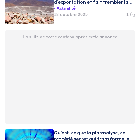
d'exportation et fait trembler la
transition énergétique
Actualité
18 octobre 2025
1
La suite de votre contenu après cette annonce
Qu'est-ce que la plasmalyse, ce
procédé secret qui transforme le