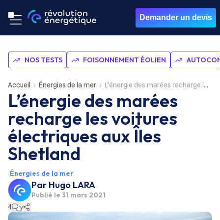
Demander un devis
NOS TESTS
FOISONNEMENT ÉOLIEN
AUTOCON
Accueil
Énergies de la mer
L’énergie des marées recharge les voitures électriques aux Îles Shetland
L’énergie des marées
recharge les voitures
électriques aux Îles
Shetland
Énergies de la mer
Par
Hugo LARA
Publié le
31 mars 2021
4