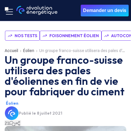
Demander un devis
NOS TESTS
FOISONNEMENT ÉOLIEN
AUTOCON
Accueil
Éolien
Un groupe franco-suisse utilisera des pales d'éoliennes en fin de vie pour fabriquer du ciment
Un groupe franco-suisse
utilisera des pales
d'éoliennes en fin de vie
pour fabriquer du ciment
Éolien
Publié le
8 juillet 2021
21