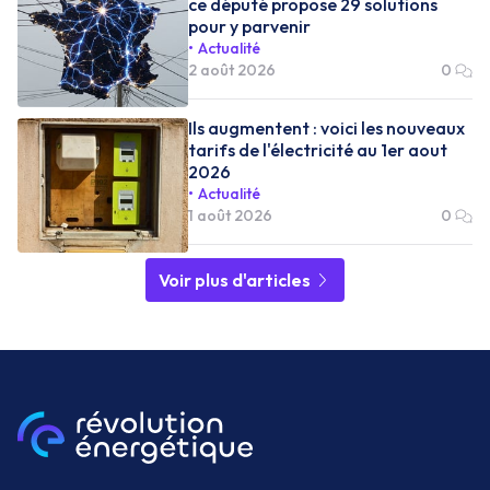
ce député propose 29 solutions
pour y parvenir
Actualité
2 août 2026
0
Ils augmentent : voici les nouveaux
tarifs de l'électricité au 1er aout
2026
Actualité
1 août 2026
0
Voir plus d'articles