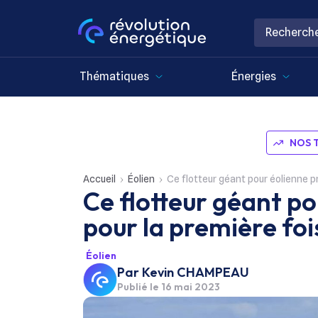
Thématiques
Énergies
NOS 
Accueil
Éolien
Ce flotteur géant pour éolienne p
Ce flotteur géant p
pour la première foi
Éolien
Par
Kevin CHAMPEAU
Publié le
16 mai 2023