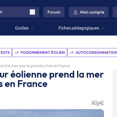
Forum
Mon compte
Guides
Fiches pédagogiques
TESTS
FOISONNEMENT ÉOLIEN
AUTOCONSOMMATION 
rend la mer pour la première fois en France
our éolienne prend la mer
s en France
1