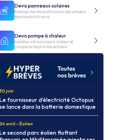
Devis panneaux solaires
Réalisez des devis et trouvez des artisans
dans toute la France
Devis pompe à chaleur
Installez votre pompe à chaleur et
comparez les prix des artisans
30 juin
Le fournisseur d'électricité Octopus
se lance dans la batterie domestique
24 avril - Éolien
Le second parc éolien flottant
français en Méditerranée injecte ses