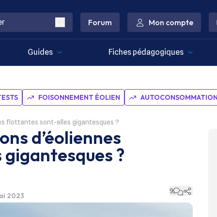
Forum
Mon compte
Guides
Fiches pédagogiques
TESTS
FOISONNEMENT ÉOLIEN
AUTOCONSOMMATION 
es flottantes sont-elles gigantesques ?
ions d’éoliennes
s gigantesques ?
9
mai 2023