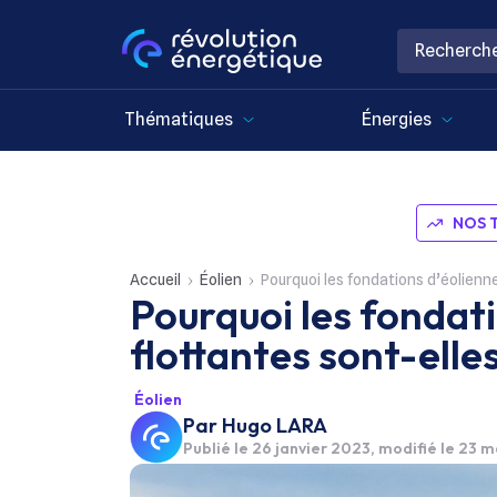
Thématiques
Énergies
NOS 
Accueil
Éolien
Pourquoi les fondations d’éolienn
Pourquoi les fondat
flottantes sont-elle
Éolien
Par
Hugo LARA
Publié le
26 janvier 2023
, modifié le 23 