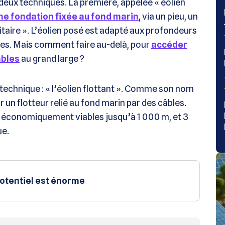
 deux techniques. La première, appelée « éolien
ne fondation fixée au fond marin
, via un pieu, un
vitaire ». L’éolien posé est adapté aux profondeurs
es. Mais comment faire au-delà, pour
accéder
ables
au grand large ?
 technique : « l’éolien flottant ». Comme son nom
sur un flotteur relié au fond marin par des câbles.
 économiquement viables jusqu’à 1 000 m, et 3
ue.
 potentiel est énorme