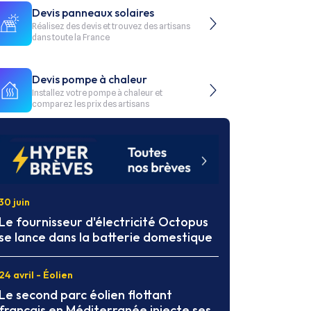
Devis panneaux solaires
Réalisez des devis et trouvez des artisans
dans toute la France
Devis pompe à chaleur
Installez votre pompe à chaleur et
comparez les prix des artisans
30 juin
Le fournisseur d'électricité Octopus
se lance dans la batterie domestique
24 avril - Éolien
Le second parc éolien flottant
français en Méditerranée injecte ses