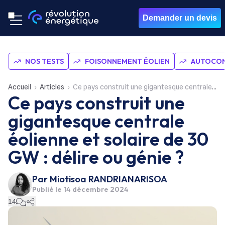
Demander un devis
NOS TESTS
FOISONNEMENT ÉOLIEN
AUTOCON
Accueil
Articles
Ce pays construit une gigantesque centrale éolienne et solaire de 30 GW : délire ou génie ?
Ce pays construit une
gigantesque centrale
éolienne et solaire de 30
GW : délire ou génie ?
Par
Miotisoa RANDRIANARISOA
Publié le
14 décembre 2024
14