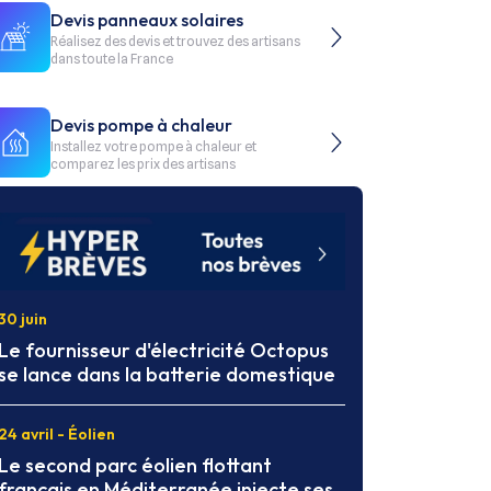
Devis panneaux solaires
Réalisez des devis et trouvez des artisans
dans toute la France
Devis pompe à chaleur
Installez votre pompe à chaleur et
comparez les prix des artisans
30 juin
Le fournisseur d'électricité Octopus
se lance dans la batterie domestique
24 avril - Éolien
Le second parc éolien flottant
français en Méditerranée injecte ses