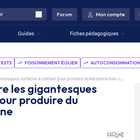
Forum
Mon compte
Guides
Fiches pédagogiques
TESTS
FOISONNEMENT ÉOLIEN
AUTOCONSOMMATION 
esques surfaces à cultiver pour produire du kérosène bas-carbone
e les gigantesques
pour produire du
one
11