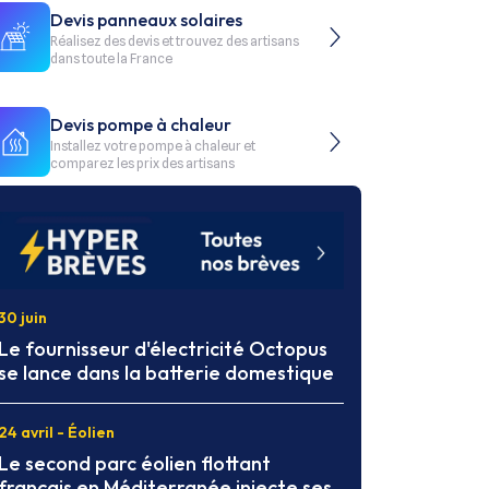
Devis panneaux solaires
Réalisez des devis et trouvez des artisans
dans toute la France
Devis pompe à chaleur
Installez votre pompe à chaleur et
comparez les prix des artisans
30 juin
Le fournisseur d'électricité Octopus
se lance dans la batterie domestique
24 avril - Éolien
Le second parc éolien flottant
français en Méditerranée injecte ses