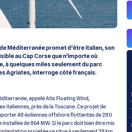
e de Méditerranée promet d’être italien, son
visible au Cap Corse que n’importe où
ue, à quelques miles seulement du parc
s Agriates, interroge côté français.
éditerranée, appelé Atis Floating Wind,
 italiennes, près de la Toscane. Ce projet de
omporter 48 éoliennes offshore flottantes de 280
installée de 864 MW. Si le parc doit bien être mis
implantation projetée se situe à seulement 28 km