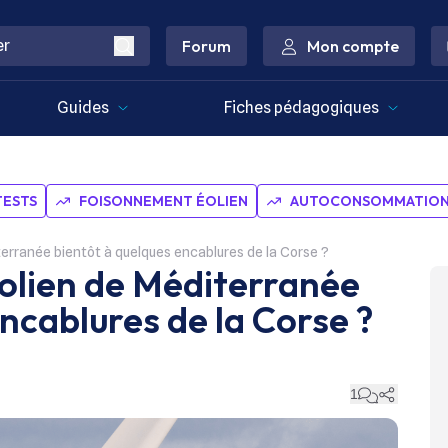
Forum
Mon compte
Guides
Fiches pédagogiques
TESTS
FOISONNEMENT ÉOLIEN
AUTOCONSOMMATION 
terranée bientôt à quelques encablures de la Corse ?
éolien de Méditerranée
ncablures de la Corse ?
1