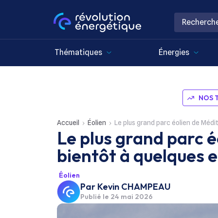
Thématiques
Énergies
NOS 
Accueil
Éolien
Le plus grand parc éolien de Médi
Le plus grand parc 
bientôt à quelques e
Éolien
Par
Kevin CHAMPEAU
Publié le
24 mai 2026