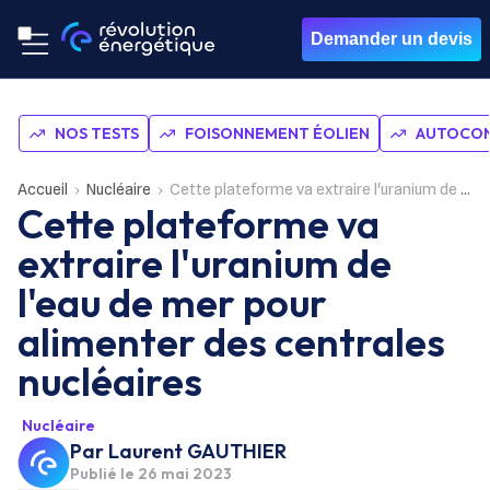
Demander un devis
NOS TESTS
FOISONNEMENT ÉOLIEN
AUTOCON
Accueil
Nucléaire
Cette plateforme va extraire l'uranium de l'eau de mer pour alimenter des centrales nucléaires
Cette plateforme va
extraire l'uranium de
l'eau de mer pour
alimenter des centrales
nucléaires
Nucléaire
Par
Laurent GAUTHIER
Publié le
26 mai 2023