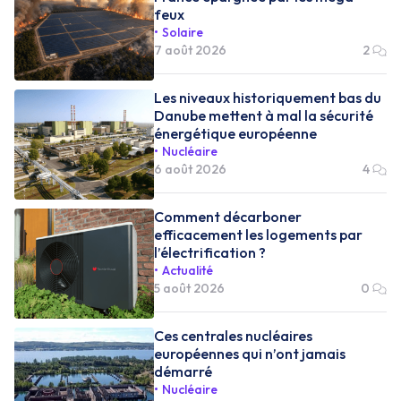
feux
Solaire
7 août 2026
2
Les niveaux historiquement bas du
Danube mettent à mal la sécurité
énergétique européenne
Nucléaire
6 août 2026
4
Comment décarboner
efficacement les logements par
l’électrification ?
Actualité
5 août 2026
0
Ces centrales nucléaires
européennes qui n’ont jamais
démarré
Nucléaire