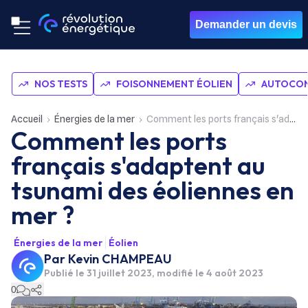
Demander un devis
NOS TESTS
FOISONNEMENT ÉOLIEN
AUTOCON
Accueil
Énergies de la mer
Comment les ports français s'adaptent au tsunami des éoliennes en mer ?
Comment les ports
français s'adaptent au
tsunami des éoliennes en
mer ?
Énergies de la mer
Éolien
Par
Kevin CHAMPEAU
Publié le
31 juillet 2023
, modifié le 4 août 2023
0