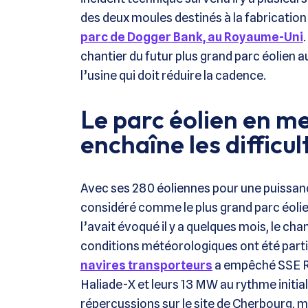
des deux moules destinés à la fabrication
parc de Dogger Bank, au Royaume-Uni
chantier du futur plus grand parc éolien
l’usine qui doit réduire la cadence.
Le parc éolien en 
enchaîne les difficul
Avec ses 280 éoliennes pour une puissance
considéré comme le plus grand parc éoli
l’avait évoqué il y a quelques mois, le cha
conditions météorologiques ont été partic
navires transporteurs
a empêché SSE Re
Haliade-X et leurs 13 MW au rythme initial
répercussions sur le site de Cherbourg, m