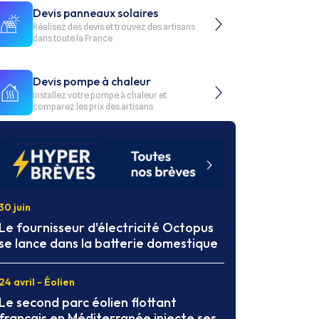
Devis panneaux solaires
Réalisez des devis et trouvez des artisans
dans toute la France
Devis pompe à chaleur
Installez votre pompe à chaleur et
comparez les prix des artisans
30 juin
Le fournisseur d'électricité Octopus
se lance dans la batterie domestique
24 avril - Éolien
Le second parc éolien flottant
français en Méditerranée injecte ses