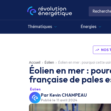
Thématiques
Énergies
NOS 
Accueil
Éolien
Éolien en mer : pourquoi cette usi
Éolien en mer : pour
française de pales es
Éolien
Par
Kevin CHAMPEAU
Publié le
11 avril 2024