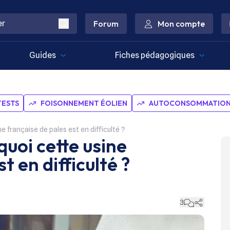
Forum
Mon compte
Guides
Fiches pédagogiques
TESTS
FOISONNEMENT ÉOLIEN
AUTOCONSOMMATION 
ne française de pales est en difficulté ?
quoi cette usine
t en difficulté ?
3