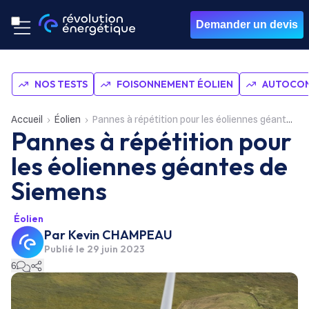
Demander un devis
NOS TESTS
FOISONNEMENT ÉOLIEN
AUTOCON
Accueil
Éolien
Pannes à répétition pour les éoliennes géantes de Siemens
Pannes à répétition pour
les éoliennes géantes de
Siemens
Éolien
Par
Kevin CHAMPEAU
Publié le
29 juin 2023
6