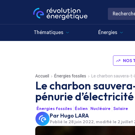
Thématiques
Énergies
NOS 
Accueil
Énergies fossiles
Le charbon sauvera-t-il
Le charbon sauvera-t
pénurie d’électricité
Énergies fossiles
Éolien
Nucléaire
Solaire
Par
Hugo LARA
Publié le
28 juin 2022
, modifié le 2 juille