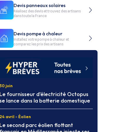
Devis panneaux solaires
Réalisez des devis et trouvez des artisans
dans toute la France
Devis pompe à chaleur
Installez votre pompe à chaleur et
comparez les prix des artisans
30 juin
Le fournisseur d'électricité Octopus
se lance dans la batterie domestique
24 avril - Éolien
Le second parc éolien flottant
français en Méditerranée injecte ses