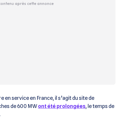
 contenu après cette annonce
 en service en France, il s’agit du site de
anches de 600 MW
ont été prolongées
, le temps de
.