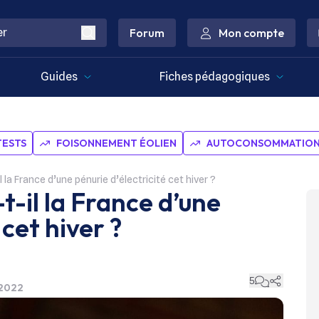
Forum
Mon compte
Guides
Fiches pédagogiques
TESTS
FOISONNEMENT ÉOLIEN
AUTOCONSOMMATION 
 la France d’une pénurie d’électricité cet hiver ?
-il la France d’une
 cet hiver ?
5
t 2022