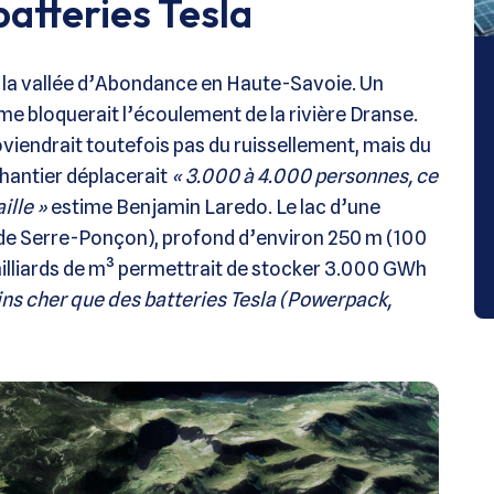
atteries Tesla
r la vallée d’Abondance en Haute-Savoie. Un
e bloquerait l’écoulement de la rivière Dranse.
roviendrait toutefois pas du ruissellement, mais du
hantier déplacerait
« 3.000 à 4.000 personnes, ce
ille »
estime Benjamin Laredo. Le lac d’une
 de Serre-Ponçon), profond d’environ 250 m (100
illiards de m³ permettrait de stocker 3.000 GWh
ins cher que des batteries Tesla (Powerpack,