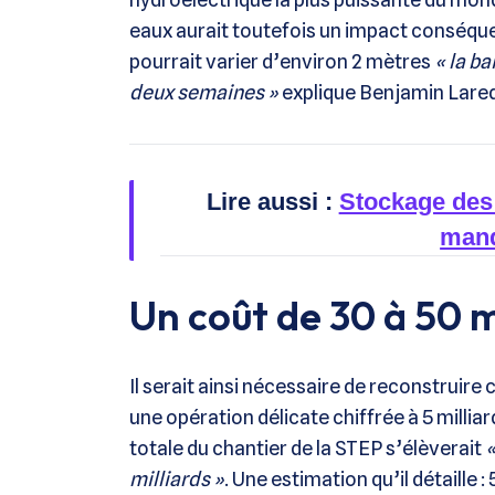
eaux aurait toutefois un impact conséquen
pourrait varier d’environ 2 mètres
« la ba
deux semaines »
explique Benjamin Lare
Lire aussi :
Stockage des 
manq
Un coût de 30 à 50 m
Il serait ainsi nécessaire de reconstrui
une opération délicate chiffrée à 5 milliar
totale du chantier de la STEP s’élèverait
«
milliards »
. Une estimation qu’il détaille :