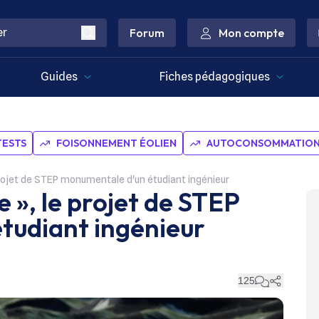
Forum
Mon compte
Guides
Fiches pédagogiques
TESTS
FOISONNEMENT ÉOLIEN
AUTOCONSOMMATION 
rojet de STEP monumentale d'un étudiant ingénieur
», le projet de STEP
tudiant ingénieur
125