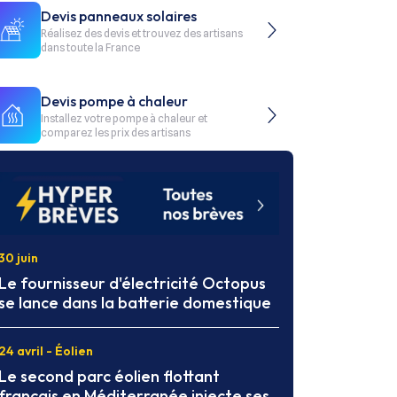
Devis panneaux solaires
Réalisez des devis et trouvez des artisans
dans toute la France
Devis pompe à chaleur
Installez votre pompe à chaleur et
comparez les prix des artisans
30 juin
Le fournisseur d'électricité Octopus
se lance dans la batterie domestique
24 avril - Éolien
Le second parc éolien flottant
français en Méditerranée injecte ses