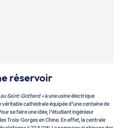
e réservoir
au Saint-Gothard »
à une usine électrique
e véritable cathédrale équipée d’une centaine de
ur se faire une idée, l’étudiant ingénieur
des Trois-Gorges en Chine. En effet, la centrale
nde plafonne à 22,5 GW. Le pompage-turbinage des