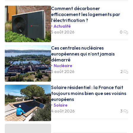
Comment décarboner
efficacement les logements par
l’électrification ?
Actualité
5 août 2026
0
Ces centrales nucléaires
européennes qui n’ont jamais
démarré
Nucléaire
5 août 2026
2
Solaire résidentiel : la France fait
toujours moins bien que ses voisins
européens
Solaire
4 août 2026
3