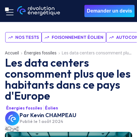
Demander un devis
NOS TESTS
FOISONNEMENT ÉOLIEN
AUTOCON
Accueil
Énergies fossiles
Les data centers consomment plus que les habitants dans ce pays d'Europe
Les data centers
consomment plus que les
habitants dans ce pays
d'Europe
Énergies fossiles
Éolien
Par
Kevin CHAMPEAU
Publié le
1 août 2024
4