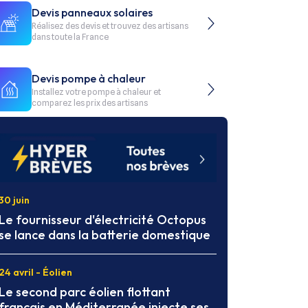
Devis panneaux solaires
Réalisez des devis et trouvez des artisans
dans toute la France
Devis pompe à chaleur
Installez votre pompe à chaleur et
comparez les prix des artisans
30 juin
Le fournisseur d'électricité Octopus
se lance dans la batterie domestique
24 avril - Éolien
Le second parc éolien flottant
français en Méditerranée injecte ses