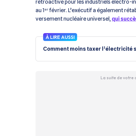
rétroactive pour les industriels électro-int
au 1ᵉʳ février. L’exécutif a également rétab
versement nucléaire universel,
qui succ
À LIRE AUSSI
Comment moins taxer l’électricité s
La suite de votre