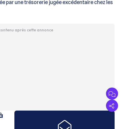
iée par une trésorerie jugée excédentaire chez les
 contenu après cette annonce
à