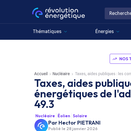
Thématiques
Énergies
NOS 
Accueil
Nucléaire
Taxes, aides publiques : les c
Taxes, aides publiqu
énergétiques de l'a
49.3
Nucléaire
Éolien
Solaire
Par
Hector PIETRANI
Publié le
28 janvier 2026