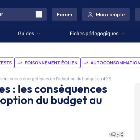
Forum
Mon compte
Guides
Fiches pédagogiques
TESTS
FOISONNEMENT ÉOLIEN
AUTOCONSOMMATION 
onséquences énergétiques de l'adoption du budget au 49.3
es : les conséquences
doption du budget au
0