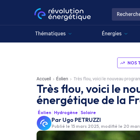
Thématiques
Énergies
NOS 
Accueil
Éolien
Très flou, voici le nouveau progr
Très flou, voici le
énergétique de la F
Éolien
Hydrogène
Solaire
Par
Ugo PETRUZZI
Publié le
15 mars 2025
, modifié le 20 ma