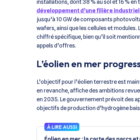
installations, dont 38 % au sol et 16 % en t
développement d’une filière industriel
jusqu’à 10 GW de composants photovoltaïqu
wafers, ainsi que les cellules et modules. 
chiffré spécifique, bien qu’il soit mentio
appels d’offres.
L’éolien en mer progres
L’objectif pour l’éolien terrestre est mai
en revanche, affiche des ambitions revues
en 2035. Le gouvernement prévoit des app
objectifs de production d’hydrogène bai
À LIRE AUSSI
Éolien en mer : la carte des parcs et