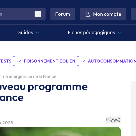
Forum
Mon compte
Guides
Fiches pédagogiques
TESTS
FOISONNEMENT ÉOLIEN
AUTOCONSOMMATION 
amme énergétique de la France
 nouveau programme
rance
0
rs 2025