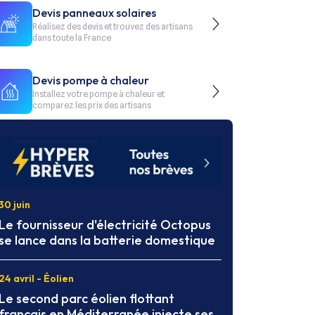
Devis panneaux solaires
Réalisez des devis et trouvez des artisans
dans toute la France
Devis pompe à chaleur
Installez votre pompe à chaleur et
comparez les prix des artisans
30 juin
Le fournisseur d'électricité Octopus
se lance dans la batterie domestique
24 avril - Éolien
Le second parc éolien flottant
français en Méditerranée injecte ses