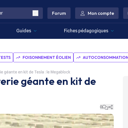
Forum
Mon compte
Guides
Fiches pédagogiques
TESTS
FOISONNEMENT ÉOLIEN
AUTOCONSOMMATION 
rie géante en kit de Tesla : le Megablock
terie géante en kit de
0