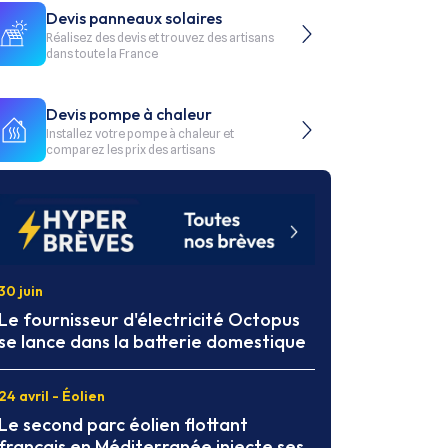
Devis panneaux solaires
Réalisez des devis et trouvez des artisans
dans toute la France
Devis pompe à chaleur
Installez votre pompe à chaleur et
comparez les prix des artisans
30 juin
Le fournisseur d'électricité Octopus
se lance dans la batterie domestique
24 avril - Éolien
Le second parc éolien flottant
français en Méditerranée injecte ses