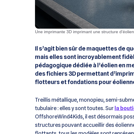
une imprimante 3D imprimant une structure d'éolienn
Il s’agit bien sûr de maquettes de q
mais elles sont incroyablement fidè
pédagogique dédiée à l’éolien en m
des fichiers 3D permettant d’imprime
flotteurs et fondations pour éolien
Treillis métallique, monopieu, semi-subm
tubulaire : elles y sont toutes. Sur
la bout
OffshoreWind4Kids, il est désormais possi
structures pouvant accueillir des éolienne
flottants, tous les modèles sont représen