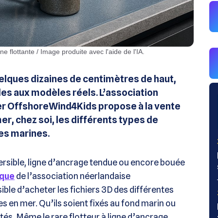
e flottante / Image produite avec l'aide de l'IA.
uelques dizaines de centimètres de haut,
les aux modèles réels. L’association
er OffshoreWind4Kids propose à la vente
r, chez soi, les différents types de
nes marines.
ersible, ligne d’ancrage tendue ou encore bouée
ique
de l’association néerlandaise
ble d’acheter les fichiers 3D des différentes
s en mer. Qu’ils soient fixés au fond marin ou
tés. Même le rare flotteur à ligne d’ancrage