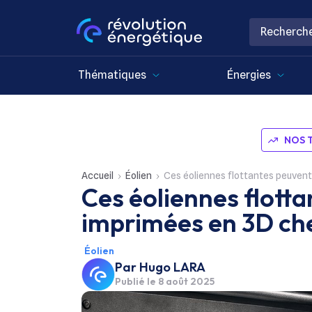
Thématiques
Énergies
NOS 
Accueil
Éolien
Ces éoliennes flottantes peuven
Ces éoliennes flott
imprimées en 3D ch
Éolien
Par
Hugo LARA
Publié le
8 août 2025