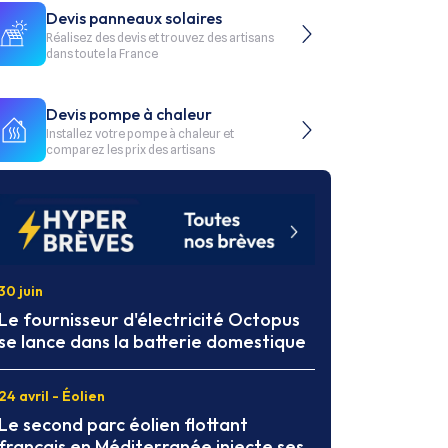
Devis panneaux solaires
Réalisez des devis et trouvez des artisans
dans toute la France
Devis pompe à chaleur
Installez votre pompe à chaleur et
comparez les prix des artisans
30 juin
Le fournisseur d'électricité Octopus
se lance dans la batterie domestique
24 avril - Éolien
Le second parc éolien flottant
français en Méditerranée injecte ses