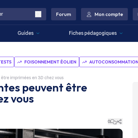
Forum
Mon compte
Guides
Fiches pédagogiques
TESTS
FOISONNEMENT ÉOLIEN
AUTOCONSOMMATION 
t être imprimées en 3D chez vous
antes peuvent être
ez vous
0