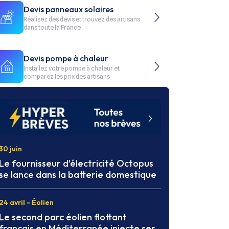
Devis panneaux solaires
Réalisez des devis et trouvez des artisans
dans toute la France
Devis pompe à chaleur
Installez votre pompe à chaleur et
comparez les prix des artisans
30 juin
Le fournisseur d'électricité Octopus
se lance dans la batterie domestique
24 avril - Éolien
Le second parc éolien flottant
français en Méditerranée injecte ses