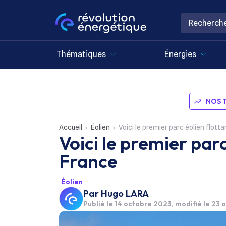
Thématiques
Énergies
NOS 
Accueil
Éolien
Voici le premier parc éolien flott
Voici le premier parc
France
Éolien
Par
Hugo LARA
Publié le
14 octobre 2023
, modifié le 23