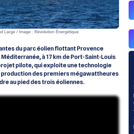
and Large / Image : Révolution Énergétique.
tantes du parc éolien flottant Provence
n Méditerranée, à 17 km de Port-Saint-Louis
ojet pilote, qui exploite une technologie
la production des premiers mégawattheures
re au pied des trois éoliennes.