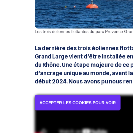
Les trois éoliennes flottantes du parc Provence Gr
La dernière des trois éoliennes flot
Grand Large vient d’être installée e
du Rhône. Une étape majeure de ce pr
d’ancrage unique au monde, avant 
début 2024. Nous avons pu nous rend
ACCEPTER LES COOKIES POUR VOIR