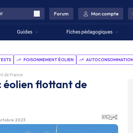
Forum
Mon compte
Guides
Fiches pédagogiques
TESTS
FOISONNEMENT ÉOLIEN
AUTOCONSOMMATION 
ant de France
 éolien flottant de
37
 octobre 2023