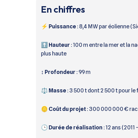
En chiffres
⚡
Puissance
: 8,4 MW par éolienne (
⬆️
Hauteur
: 100 m entre la mer et la na
plus haute
↕️
Profondeur
: 99 m
⚖️
Masse
: 3 500 t dont 2 500 t pour le 
🪙
Coût du projet
: 300 000 000 € rac
🕒
Durée de réalisation
: 12 ans (2011