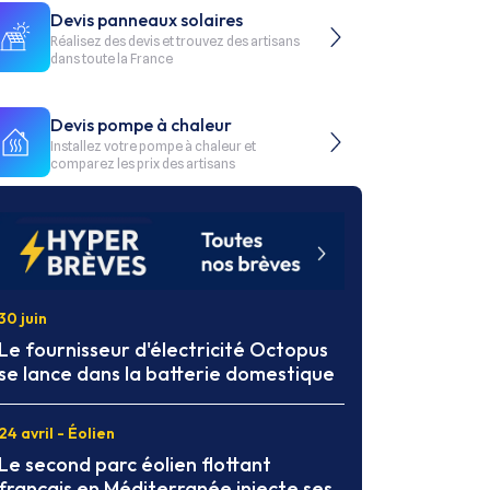
Devis panneaux solaires
Réalisez des devis et trouvez des artisans
dans toute la France
Devis pompe à chaleur
Installez votre pompe à chaleur et
comparez les prix des artisans
30 juin
Le fournisseur d'électricité Octopus
se lance dans la batterie domestique
24 avril - Éolien
Le second parc éolien flottant
français en Méditerranée injecte ses