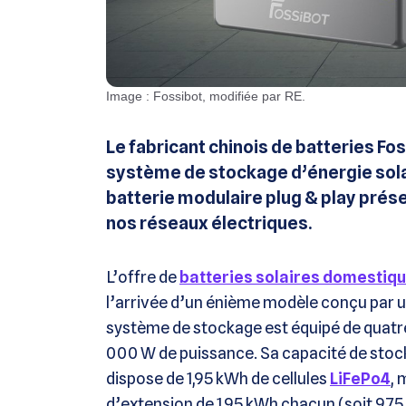
Image : Fossibot, modifiée par RE.
Le fabricant chinois de batteries F
système de stockage d’énergie sola
batterie modulaire plug & play pré
nos réseaux électriques.
L’offre de
batteries solaires domestiq
l’arrivée d’un énième modèle conçu par u
système de stockage est équipé de quatr
000 W de puissance. Sa capacité de sto
dispose de 1,95 kWh de cellules
LiFePo4
, 
d’extension de 1,95 kWh chacun (soit 9,7