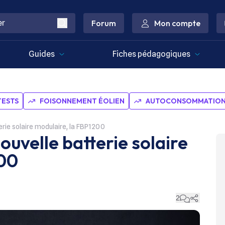
Forum
Mon compte
Guides
Fiches pédagogiques
TESTS
FOISONNEMENT ÉOLIEN
AUTOCONSOMMATION 
erie solaire modulaire, la FBP1200
ouvelle batterie solaire
200
2