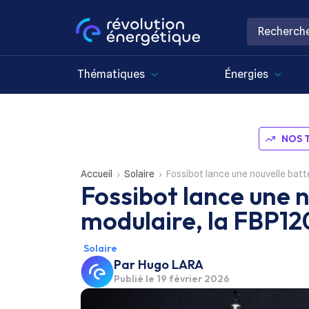
Thématiques
Énergies
NOS 
Accueil
Solaire
Fossibot lance une nouvelle batt
Fossibot lance une n
modulaire, la FBP1
Solaire
Par
Hugo LARA
Publié le
19 février 2026