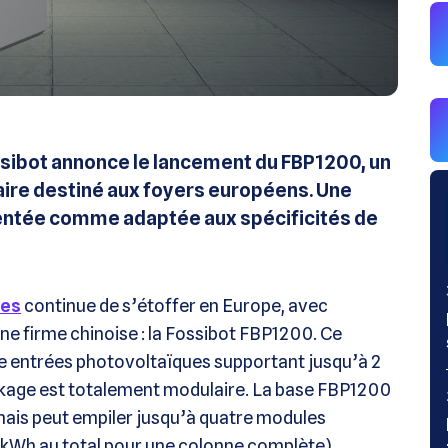
ossibot annonce le lancement du FBP1200, un
ire destiné aux foyers européens. Une
sentée comme adaptée aux spécificités de
ues
continue de s’étoffer en Europe, avec
ne firme chinoise : la Fossibot FBP1200. Ce
e entrées photovoltaïques supportant jusqu’à 2
ckage est totalement modulaire. La base FBP1200
mais peut empiler jusqu’à quatre modules
5 kWh au total pour une colonne complète).