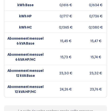
kWh
Base
0,1616 €
0,1634 €
kWh HP
0,1717 €
0,1736 €
kWh HC
0,1365 €
0,1380 €
Abonnement mensuel
15,45 €
15,47 €
6 kVA Base
Abonnement mensuel
15,73 €
15,74 €
6 kVA HP/HC
Abonnement mensuel
23,30 €
23,32 €
12 kVA Base
Abonnement mensuel
24,26 €
23,76 €
12 kVA HP/HC
La suite de votre contenu après cette annonce