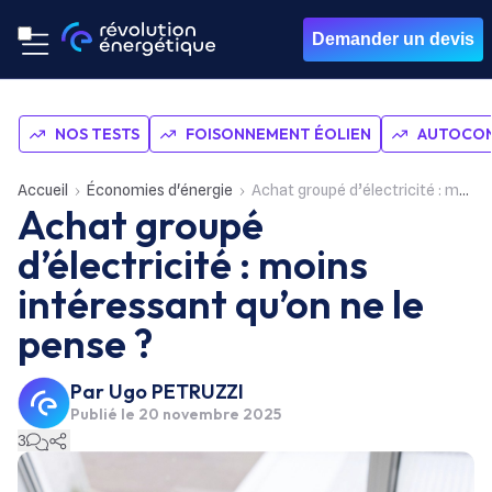
Demander un devis
NOS TESTS
FOISONNEMENT ÉOLIEN
AUTOCON
Accueil
Économies d'énergie
Achat groupé d’électricité : moins intéressant qu’on ne le pense ?
Achat groupé
d’électricité : moins
intéressant qu’on ne le
pense ?
Par
Ugo PETRUZZI
Publié le
20 novembre 2025
3