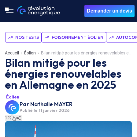
Demander un devis
NOS TESTS
FOISONNEMENT ÉOLIEN
AUTOCON
Accueil
Éolien
Bilan mitigé pour les énergies renouvelables en Allemagne en 2025
Bilan mitigé pour les
énergies renouvelables
en Allemagne en 2025
Éolien
Par
Nathalie MAYER
Publié le
11 janvier 2026
12