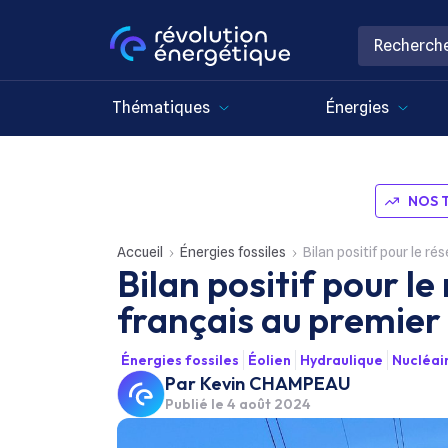
Thématiques
Énergies
NOS 
Accueil
Énergies fossiles
Bilan positif pour le r
Bilan positif pour le
français au premie
Énergies fossiles
Éolien
Hydraulique
Nucléai
Par
Kevin CHAMPEAU
Publié le
4 août 2024