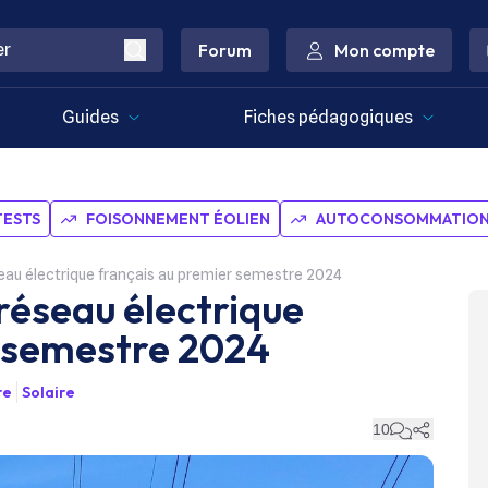
Forum
Mon compte
Guides
Fiches pédagogiques
TESTS
FOISONNEMENT ÉOLIEN
AUTOCONSOMMATION 
éseau électrique français au premier semestre 2024
 réseau électrique
r semestre 2024
re
Solaire
10