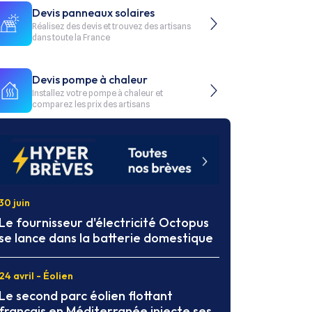
Devis panneaux solaires
Réalisez des devis et trouvez des artisans
dans toute la France
Devis pompe à chaleur
Installez votre pompe à chaleur et
comparez les prix des artisans
30 juin
Le fournisseur d'électricité Octopus
se lance dans la batterie domestique
24 avril - Éolien
Le second parc éolien flottant
français en Méditerranée injecte ses