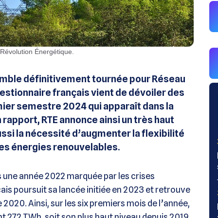
 Révolution Énergétique.
semble définitivement tournée pour Réseau
gestionnaire français vient de dévoiler des
ier semestre 2024 qui apparaît dans la
 rapport, RTE annonce ainsi un très haut
si la nécessité d’augmenter la flexibilité
es énergies renouvelables.
s une année 2022 marquée par les crises
ais poursuit sa lancée initiée en 2023 et retrouve
 2020. Ainsi, sur les six premiers mois de l’année,
nt 272 TWh, soit son plus haut niveau depuis 2019.