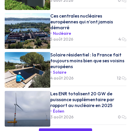
5 août 2026
0
Ces centrales nucléaires
européennes qui n’ont jamais
démarré
Nucléaire
5 août 2026
4
Solaire résidentiel : la France fait
toujours moins bien que ses voisins
européens
Solaire
4 août 2026
12
Les ENR totalisent 20 GW de
puissance supplémentaire par
rapport au nucléaire en 2025
Éolien
3 août 2026
0