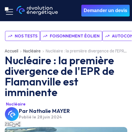
Demander un devis
NOS TESTS
FOISONNEMENT ÉOLIEN
AUTOCON
Accueil
Nucléaire
Nucléaire : la première divergence de l'EPR de Flamanville est imminente
Nucléaire : la première
divergence de l'EPR de
Flamanville est
imminente
Nucléaire
Par
Nathalie MAYER
Publié le
28 juin 2024
21