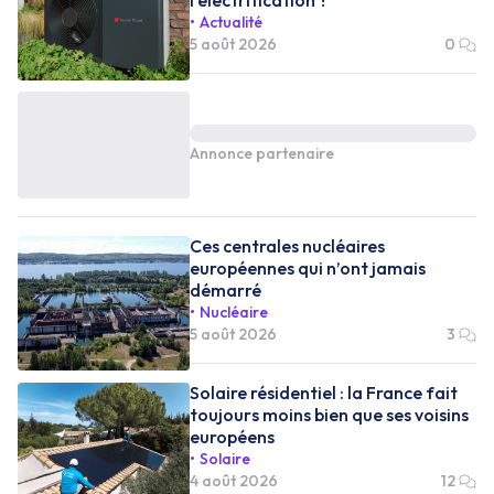
Actualité
5 août 2026
0
Annonce partenaire
Ces centrales nucléaires
européennes qui n’ont jamais
démarré
Nucléaire
5 août 2026
3
Solaire résidentiel : la France fait
toujours moins bien que ses voisins
européens
Solaire
4 août 2026
12