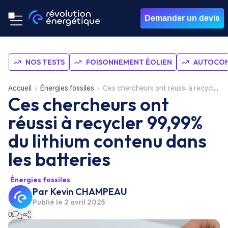
Demander un devis
NOS TESTS
FOISONNEMENT ÉOLIEN
AUTOCON
Accueil
Énergies fossiles
Ces chercheurs ont réussi à recycler 99,99% du lithium contenu dans les batteries
Ces chercheurs ont
réussi à recycler 99,99%
du lithium contenu dans
les batteries
Énergies fossiles
Par
Kevin CHAMPEAU
Publié le
2 avril 2025
0