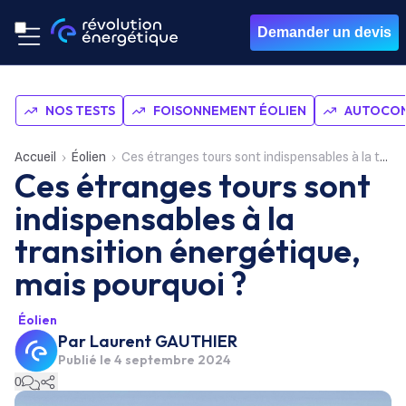
Demander un devis
NOS TESTS
FOISONNEMENT ÉOLIEN
AUTOCON
Accueil
Éolien
Ces étranges tours sont indispensables à la transition énergétique, mais pourquoi ?
Ces étranges tours sont
indispensables à la
transition énergétique,
mais pourquoi ?
Éolien
Par
Laurent GAUTHIER
Publié le
4 septembre 2024
0