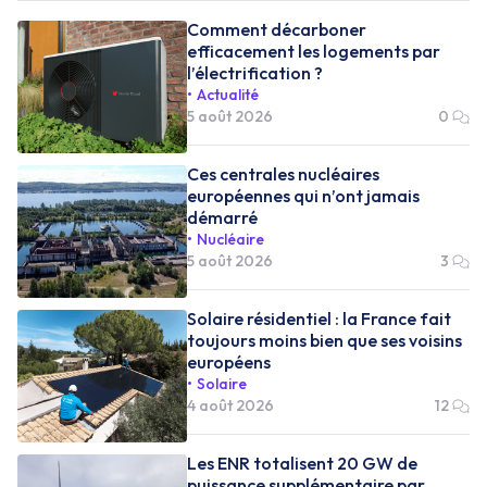
Comment décarboner
efficacement les logements par
l’électrification ?
Actualité
5 août 2026
0
Ces centrales nucléaires
européennes qui n’ont jamais
démarré
Nucléaire
5 août 2026
3
Solaire résidentiel : la France fait
toujours moins bien que ses voisins
européens
Solaire
4 août 2026
12
Les ENR totalisent 20 GW de
puissance supplémentaire par