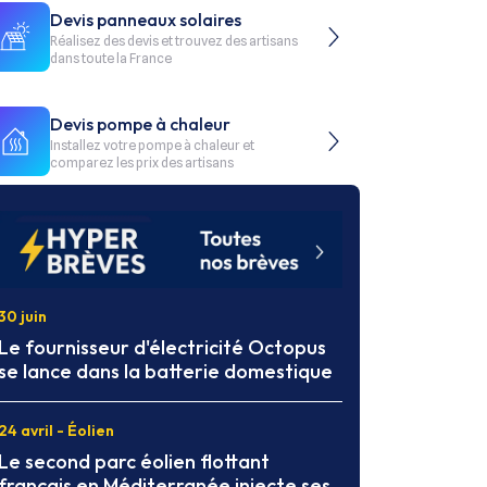
Devis panneaux solaires
Réalisez des devis et trouvez des artisans
dans toute la France
Devis pompe à chaleur
Installez votre pompe à chaleur et
comparez les prix des artisans
30 juin
Le fournisseur d'électricité Octopus
se lance dans la batterie domestique
24 avril - Éolien
Le second parc éolien flottant
français en Méditerranée injecte ses