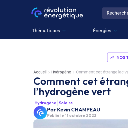
Thématiques
Énergies
NOS 
Accueil
Hydrogène
Comment cet étrange lac va 
Comment cet étrange
l’hydrogène vert
Hydrogène
Solaire
Par
Kevin CHAMPEAU
Publié le
11 octobre 2023