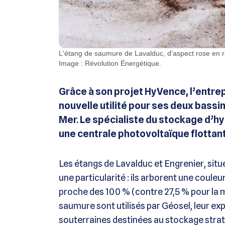
L'étang de saumure de Lavalduc, d'aspect rose en raison de la présence d'un crustacé vivant dans les lacs salés /
Image : Révolution Énergétique.
Grâce à son projet HyVence, l’entrep
nouvelle utilité pour ses deux bassi
Mer. Le spécialiste du stockage d’h
une centrale photovoltaïque flottan
Les étangs de Lavalduc et Engrenier, sit
une particularité : ils arborent une coule
proche des 100 % (contre 27,5 % pour la 
saumure sont utilisés par Géosel, leur exp
souterraines destinées au stockage stra